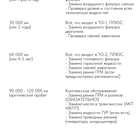
- Замена воздушного фильтра салона

- Проверка уровня и состояния всех 
технических жидкостей
30 000 км

Всё, что входит в ТО-1, ПЛЮС:

(или 2 года)
- Замена воздушного фильтра 
двигателя

- Проверка свечей зажигания
60 000 км

Всё, что входит в ТО-2, ПЛЮС:

(или 4-5 лет)
- Замена топливного фильтра

- Замена тормозной жидкости

- Замена свечей зажигания

- Замена ремня ГРМ (если 
предусмотрено регламентом!)
90 000 - 120 000 км

Комплексное обслуживание:

(критический пробег
- Замена ремня ГРМ и роликов 
(ОБЯЗАТЕЛЬНО!)

- Замена масла в трансмиссии (АКПП/
МКПП)

- Замена жидкости ГУР (если есть)

- Замена приводных ремней 
(генератора, кондиционера)